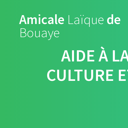
Skip
to
Amicale
Laïque
de
content
Bouaye
AIDE À L
CULTURE ET