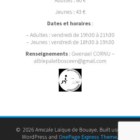
Adultes : 60 €
Jeunes : 43 €
Dates et horaires
:
– Adultes : vendredi de 19h30 à 21h30
– Jeunes : vendredi de 18h30 à 19h30
Renseignements
: Gwenael CORNU –
alblepaletbosceen@gmail.com
© 2026 Amicale Laïque de Bouaye. Built using
WordPress and
OnePage Express Theme
.